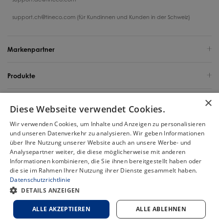
support.ch@tineco.com (für Kundinnen und Kunden in der Schweiz)
Markenpartner
Produkte
×
Support
Diese Webseite verwendet Cookies.
Wir verwenden Cookies, um Inhalte und Anzeigen zu personalisieren
Über uns
und unseren Datenverkehr zu analysieren. Wir geben Informationen
über Ihre Nutzung unserer Website auch an unsere Werbe- und
Deutschland / Deutsch
Analysepartner weiter, die diese möglicherweise mit anderen
Informationen kombinieren, die Sie ihnen bereitgestellt haben oder
die sie im Rahmen Ihrer Nutzung ihrer Dienste gesammelt haben.
Urheberrecht 2025 Tineco Intelligent Germany GmbH. Alle Rechte
Datenschutzrichtlinie
vorbehalten.
Chat
DETAILS ANZEIGEN
Sitemap
Datenschutzbestimmungen
Cookie-Politik
Nutzungsbedingungen
ALLE AKZEPTIEREN
ALLE ABLEHNEN