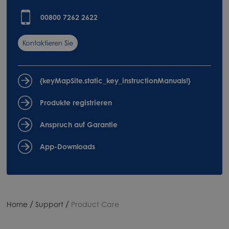
00800 7262 2622
Kontaktieren Sie
uns
{keyMapSite.static_key_instructionManuals!}
Produkte registrieren
Anspruch auf Garantie
App-Downloads
/
/
Home
Support
Product Care