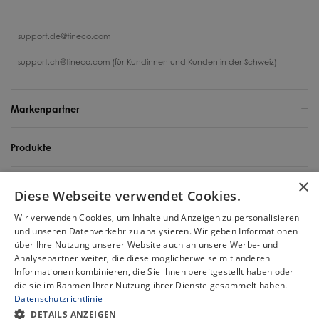
support.de@tineco.com
support.ch@tineco.com (für Kundinnen und Kunden in der Schweiz)
Markenpartner
Produkte
×
Support
Diese Webseite verwendet Cookies.
Wir verwenden Cookies, um Inhalte und Anzeigen zu personalisieren
Über uns
und unseren Datenverkehr zu analysieren. Wir geben Informationen
über Ihre Nutzung unserer Website auch an unsere Werbe- und
Deutschland / Deutsch
Analysepartner weiter, die diese möglicherweise mit anderen
Informationen kombinieren, die Sie ihnen bereitgestellt haben oder
die sie im Rahmen Ihrer Nutzung ihrer Dienste gesammelt haben.
Urheberrecht 2025 Tineco Intelligent Germany GmbH. Alle Rechte
Datenschutzrichtlinie
vorbehalten.
Chat
DETAILS ANZEIGEN