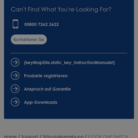
Can't Find What You're Looking For?
00800 7262 2622
Kontaktieren Sie
uns
{keyMapSite.static_key_instructionManuals!}
Produkte registrieren
Anspruch auf Garantie
App-Downloads
/
/
/
Home
Support
Störungsbehebung
FLOOR ONE SWITCH