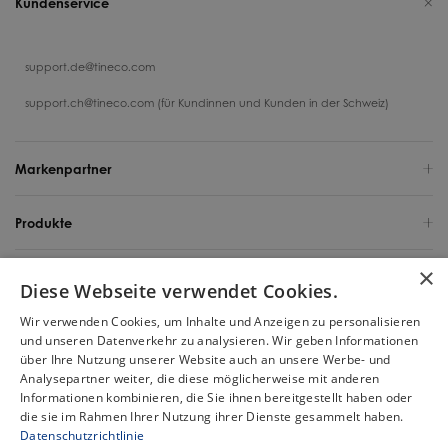
Kundenservice
support.de@tineco.com
support.ch@tineco.com (für Kundinnen und Kunden in der Schweiz)
Markenpartner
Produkte
×
Support
Diese Webseite verwendet Cookies.
Wir verwenden Cookies, um Inhalte und Anzeigen zu personalisieren
Über uns
und unseren Datenverkehr zu analysieren. Wir geben Informationen
über Ihre Nutzung unserer Website auch an unsere Werbe- und
Deutschland / Deutsch
Analysepartner weiter, die diese möglicherweise mit anderen
Informationen kombinieren, die Sie ihnen bereitgestellt haben oder
die sie im Rahmen Ihrer Nutzung ihrer Dienste gesammelt haben.
Urheberrecht 2025 Tineco Intelligent Germany GmbH. Alle Rechte
Datenschutzrichtlinie
vorbehalten.
Chat