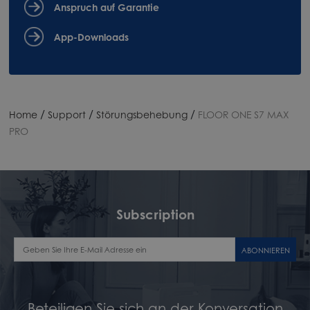
Anspruch auf Garantie
App-Downloads
/
/
/
Home
Support
Störungsbehebung
FLOOR ONE S7 MAX
PRO
Subscription
ABONNIEREN
Beteiligen Sie sich an der Konversation