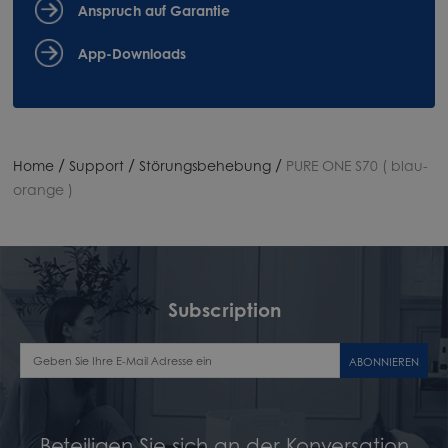
Anspruch auf Garantie
App-Downloads
/
/
/
Home
Support
Störungsbehebung
PURE ONE S70 ( blau-
orange )
Subscription
ABONNIEREN
Beteiligen Sie sich an der Konversation