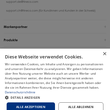
support.de@tineco.com
support.ch@tineco.com (für Kundinnen und Kunden in der Schweiz)
Markenpartner
Produkte
×
Support
Diese Webseite verwendet Cookies.
Wir verwenden Cookies, um Inhalte und Anzeigen zu personalisieren
Über uns
und unseren Datenverkehr zu analysieren. Wir geben Informationen
über Ihre Nutzung unserer Website auch an unsere Werbe- und
Deutschland / Deutsch
Analysepartner weiter, die diese möglicherweise mit anderen
Informationen kombinieren, die Sie ihnen bereitgestellt haben oder
die sie im Rahmen Ihrer Nutzung ihrer Dienste gesammelt haben.
Urheberrecht 2025 Tineco Intelligent Germany GmbH. Alle Rechte
Datenschutzrichtlinie
vorbehalten.
Chat
DETAILS ANZEIGEN
Sitemap
Datenschutzbestimmungen
Cookie-Politik
Nutzungsbedingungen
ALLE AKZEPTIEREN
ALLE ABLEHNEN