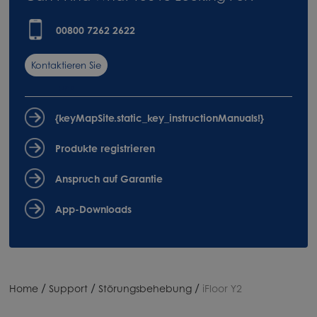
00800 7262 2622
Kontaktieren Sie
uns
{keyMapSite.static_key_instructionManuals!}
Produkte registrieren
Anspruch auf Garantie
App-Downloads
/
/
/
Home
Support
Störungsbehebung
iFloor Y2