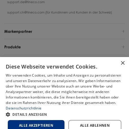
support.de@tineco.com
support.ch@tineco.com (für Kundinnen und Kunden in der Schweiz)
Markenpartner
Produkte
×
Support
Diese Webseite verwendet Cookies.
Wir verwenden Cookies, um Inhalte und Anzeigen zu personalisieren
Über uns
und unseren Datenverkehr zu analysieren. Wir geben Informationen
über Ihre Nutzung unserer Website auch an unsere Werbe- und
Deutschland / Deutsch
Analysepartner weiter, die diese möglicherweise mit anderen
Informationen kombinieren, die Sie ihnen bereitgestellt haben oder
die sie im Rahmen Ihrer Nutzung ihrer Dienste gesammelt haben.
Urheberrecht 2025 Tineco Intelligent Germany GmbH. Alle Rechte
Datenschutzrichtlinie
vorbehalten.
Chat
DETAILS ANZEIGEN
Sitemap
Datenschutzbestimmungen
Cookie-Politik
Nutzungsbedingungen
ALLE AKZEPTIEREN
ALLE ABLEHNEN