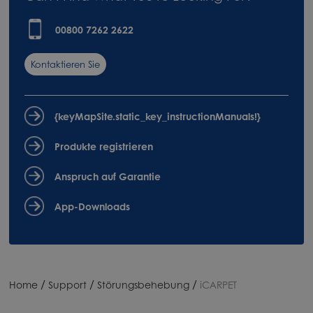
00800 7262 2622
Kontaktieren Sie
uns
{keyMapSite.static_key_instructionManuals!}
Produkte registrieren
Anspruch auf Garantie
App-Downloads
/
/
/
Home
Support
Störungsbehebung
iCARPET