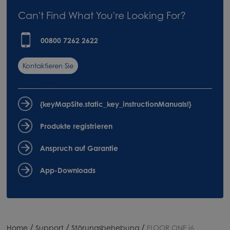
Can't Find What You're Looking For?
00800 7262 2622
Kontaktieren Sie
uns
{keyMapSite.static_key_instructionManuals!}
Produkte registrieren
Anspruch auf Garantie
App-Downloads
/
/
/
Home
Support
Störungsbehebung
FLOOR ONE i6