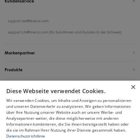
Kundenservice
support.de@tineco.com
support.ch@tineco.com (für Kundinnen und Kunden in der Schweiz)
Markenpartner
Produkte
×
Support
Diese Webseite verwendet Cookies.
Wir verwenden Cookies, um Inhalte und Anzeigen zu personalisieren
Über uns
und unseren Datenverkehr zu analysieren. Wir geben Informationen
über Ihre Nutzung unserer Website auch an unsere Werbe- und
Deutschland / Deutsch
Analysepartner weiter, die diese möglicherweise mit anderen
Informationen kombinieren, die Sie ihnen bereitgestellt haben oder
die sie im Rahmen Ihrer Nutzung ihrer Dienste gesammelt haben.
Urheberrecht 2025 Tineco Intelligent Germany GmbH. Alle Rechte
Datenschutzrichtlinie
vorbehalten.
Chat