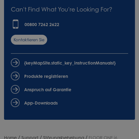
Can't Find What You're Looking For?
00800 7262 2622
Kontaktieren Sie
uns
{keyMapSite.static_key_instructionManuals!}
Produkte registrieren
Anspruch auf Garantie
App-Downloads
/
/
/
Home
Support
Störungsbehebung
FLOOR ONE i6