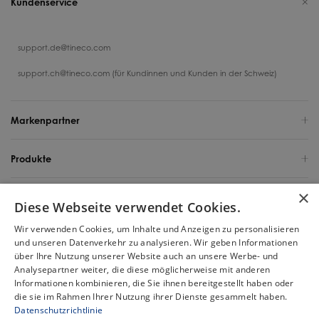
Kundenservice
support.de@tineco.com
support.ch@tineco.com (für Kundinnen und Kunden in der Schweiz)
Markenpartner
Produkte
×
Support
Diese Webseite verwendet Cookies.
Wir verwenden Cookies, um Inhalte und Anzeigen zu personalisieren
Über uns
und unseren Datenverkehr zu analysieren. Wir geben Informationen
über Ihre Nutzung unserer Website auch an unsere Werbe- und
Deutschland / Deutsch
Analysepartner weiter, die diese möglicherweise mit anderen
Informationen kombinieren, die Sie ihnen bereitgestellt haben oder
die sie im Rahmen Ihrer Nutzung ihrer Dienste gesammelt haben.
Urheberrecht 2025 Tineco Intelligent Germany GmbH. Alle Rechte
Datenschutzrichtlinie
vorbehalten.
Chat