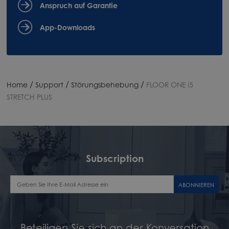
Anspruch auf Garantie
App-Downloads
/
/
/
Home
Support
Störungsbehebung
FLOOR ONE i5
STRETCH PLUS
Subscription
ABONNIEREN
Beteiligen Sie sich an der Konversation