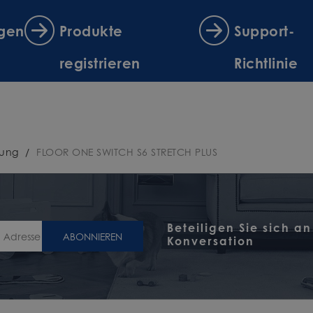
ngen
Produkte
Support-
registrieren
Richtlinie
bung
/
FLOOR ONE SWITCH S6 STRETCH PLUS
Beteiligen Sie sich an
ABONNIEREN
Konversation