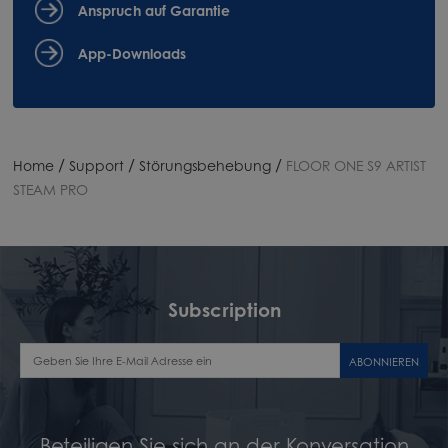
Anspruch auf Garantie
App-Downloads
/
/
/
Home
Support
Störungsbehebung
FLOOR ONE S9 ARTIST
STEAM PRO
Subscription
ABONNIEREN
Beteiligen Sie sich an der Konversation