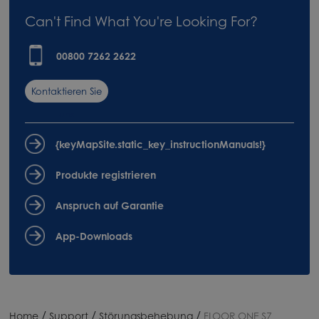
Can't Find What You're Looking For?
00800 7262 2622
Kontaktieren Sie
uns
{keyMapSite.static_key_instructionManuals!}
Produkte registrieren
Anspruch auf Garantie
App-Downloads
/
/
/
Home
Support
Störungsbehebung
FLOOR ONE S7