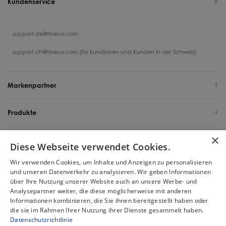
Kundenservice
support.de@tineco.com
support.ch@tineco.com (für Kundinnen und Kunden in der Schweiz)
Markenpartner
Produkte
×
Support
Diese Webseite verwendet Cookies.
Wir verwenden Cookies, um Inhalte und Anzeigen zu personalisieren
Über uns
und unseren Datenverkehr zu analysieren. Wir geben Informationen
über Ihre Nutzung unserer Website auch an unsere Werbe- und
Deutschland / Deutsch
Analysepartner weiter, die diese möglicherweise mit anderen
Informationen kombinieren, die Sie ihnen bereitgestellt haben oder
die sie im Rahmen Ihrer Nutzung ihrer Dienste gesammelt haben.
Urheberrecht 2025 Tineco Intelligent Germany GmbH. Alle Rechte
Datenschutzrichtlinie
vorbehalten.
Chat