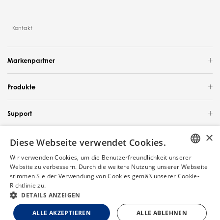
Kontakt
Markenpartner
Produkte
Support
×
Über uns
Diese Webseite verwendet Cookies.
Wir verwenden Cookies, um die Benutzerfreundlichkeit unserer
Deutschland / Deutsch
ENGLISH
Website zu verbessern. Durch die weitere Nutzung unserer Webseite
stimmen Sie der Verwendung von Cookies gemäß unserer Cookie-
GERMAN
Urheberrecht 2023 Tineco Intelligent Technology. Alle Rechte vorbehalten.
Richtlinie zu.
Weitere Informationen
Chat
DETAILS ANZEIGEN
FRENCH
Sitemap
Datenschutzbestimmungen
Cookie-Politik
Nutzungsbedingungen
ALLE AKZEPTIEREN
ALLE ABLEHNEN
ITALIAN