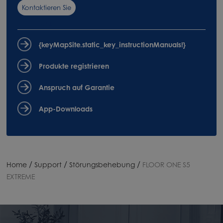
Kontaktieren Sie
uns
{keyMapSite.static_key_instructionManuals!}
Produkte registrieren
Anspruch auf Garantie
App-Downloads
/
/
/
Home
Support
Störungsbehebung
FLOOR ONE S5
EXTREME