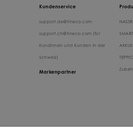
Kundenservice
Prod
support.de@tineco.com
NASSR
support.ch@tineco.com (für
SMART
Kundinnen und Kunden in der
AKKUS
Schweiz)
TEPPI
Zubeh
Markenpartner