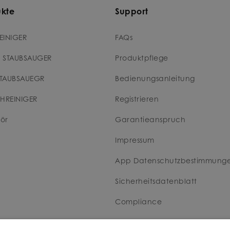
ukte
Support
EINIGER
FAQs
 STAUBSAUGER
Produktpflege
TAUBSAUEGR
Bedienungsanleitung
CHREINIGER
Registrieren
ör
Garantieanspruch
Impressum
App Datenschutzbestimmung
Sicherheitsdatenblatt
Compliance