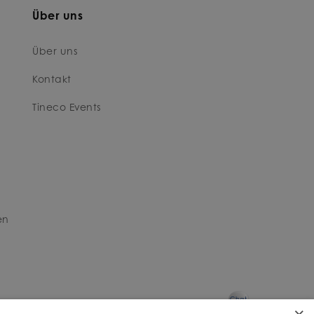
Über uns
Über uns
Kontakt
Tineco Events
en
Chat
×