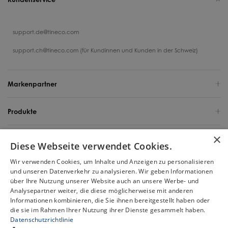
support.de@tineco.com
support.ch@tineco.com (für Kundinnen und Kunden in der Schweiz)
Markenpartner
Produkte
×
Support
Diese Webseite verwendet Cookies.
Wir verwenden Cookies, um Inhalte und Anzeigen zu personalisieren
Über uns
und unseren Datenverkehr zu analysieren. Wir geben Informationen
über Ihre Nutzung unserer Website auch an unsere Werbe- und
Deutschland / Deutsch
Analysepartner weiter, die diese möglicherweise mit anderen
Informationen kombinieren, die Sie ihnen bereitgestellt haben oder
die sie im Rahmen Ihrer Nutzung ihrer Dienste gesammelt haben.
Urheberrecht 2025 Tineco Intelligent Germany GmbH. Alle Rechte
Datenschutzrichtlinie
vorbehalten.
Chat