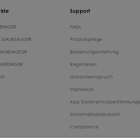
ukte
Support
EINIGER
FAQs
 STAUBSAUGER
Produktpflege
TAUBSAUEGR
Bedienungsanleitung
CHREINIGER
Registrieren
ör
Garantieanspruch
Impressum
App Datenschutzbestimmung
Sicherheitsdatenblatt
Compliance