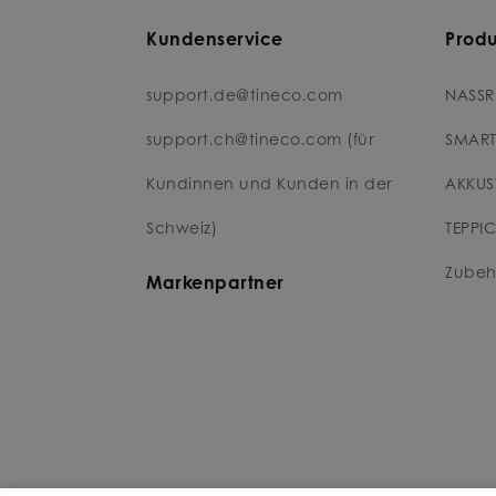
Kundenservice
Prod
support.de@tineco.com
NASSR
support.ch@tineco.com (für
SMART
Kundinnen und Kunden in der
AKKUS
Schweiz)
TEPPI
Zubeh
Markenpartner