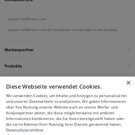
support.de@tineco.com
support.ch@tineco.com (für Kundinnen und Kunden in der Schweiz)
Markenpartner
Produkte
×
Support
Diese Webseite verwendet Cookies.
Wir verwenden Cookies, um Inhalte und Anzeigen zu personalisieren
Über uns
und unseren Datenverkehr zu analysieren. Wir geben Informationen
über Ihre Nutzung unserer Website auch an unsere Werbe- und
Deutschland / Deutsch
Analysepartner weiter, die diese möglicherweise mit anderen
Informationen kombinieren, die Sie ihnen bereitgestellt haben oder
die sie im Rahmen Ihrer Nutzung ihrer Dienste gesammelt haben.
Urheberrecht 2025 Tineco Intelligent Germany GmbH. Alle Rechte
Datenschutzrichtlinie
vorbehalten.
Chat