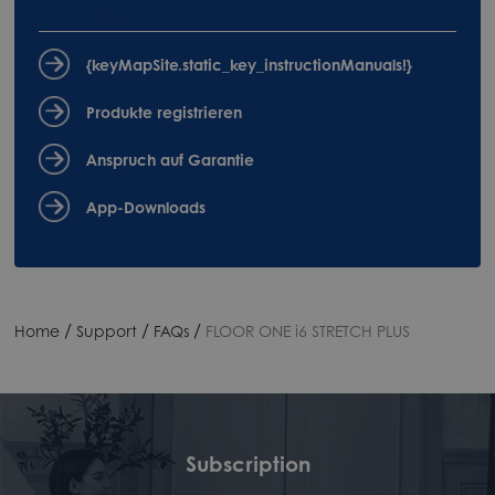
uns
{keyMapSite.static_key_instructionManuals!}
Produkte registrieren
Anspruch auf Garantie
App-Downloads
/
/
/
Home
Support
FAQs
FLOOR ONE i6 STRETCH PLUS
Subscription